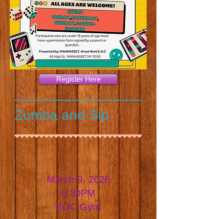
Register Here
Zumba and Sip
March 9, 2026
6:30PM
EOC Gym