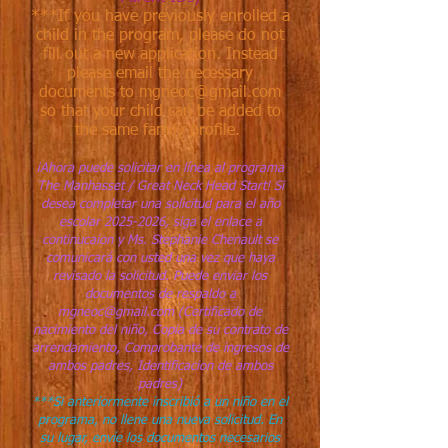
***If you have previously enrolled a
child in the program, please do not
fill out a new application. Instead
please email the necessary
documents to
mgneoc@gmail.com
so that your child can be added to
the same family profile.
¡Ahora puede solicitar en línea al programa
The Manhasset / Great Neck Head Start! Si
desea completar una solicitud para el año
escolar
2025-2026
, siga el enlace a
continucaion y Ms. Stephanie Chenault
se
comunicará con usted una vez que haya
revisado la solicitud. Puede enviar los
documentos de respaldo a
mgneoc@gmail.com
(Certificado de
nacimiento del niño, Copia de su contrato de
arrendamiento, Comprobante de ingresos de
ambos padres, Identificacion de ambos
padres)
***
Si anteriormente inscribió a un niño en el
programa, no llene una nueva solicitud. En
su lugar, envíe los documentos necesarios