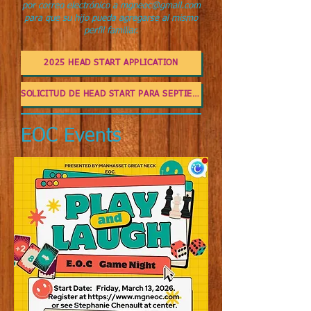
por correo electrónico a
mgneoc@gmail.com
para que su hijo pueda agregarse al mismo
perfil familiar.
2025 HEAD START APPLICATION
SOLICITUD DE HEAD START PARA SEPTIEMBRE 2025
EOC Events