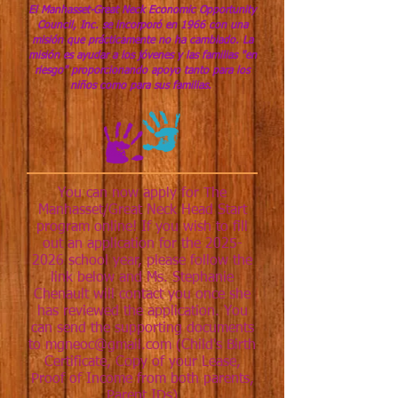
El Manhasset-Great Neck Economic Opportunity
Council, Inc. se incorporó en 1966 con una
misión que prácticamente no ha cambiado. La
misión es ayudar a los jóvenes y las familias "en
riesgo" proporcionando apoyo tanto para los
niños como para sus familias.
You can now apply for The
Manhasset/Great Neck Head Start
program online! If you wish to fill
out an application for the
2025-
2026
school year, please follow the
link below and Ms. Stephanie
Chenault will contact you once she
has reviewed the application. You
can send the supporting documents
to
mgneoc@gmail.com
(Child's Birth
Certificate, Copy of your Lease,
Proof of Income from both parents,
Paren
t IDs)