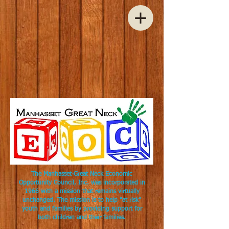
The Manhasset-Great Neck Economic
Opportunity Council, Inc. was incorporated in
1966 with a mission that remains virtually
unchanged. The mission is to help "at risk"
youth and families by providing support for
both children and their families.