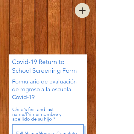
Covid-19 Return to
School Screening Form
Formulario de evaluación
de regreso a la escuela
Covid-19
Child's first and last
name/Primer nombre y
apellido de su hijo